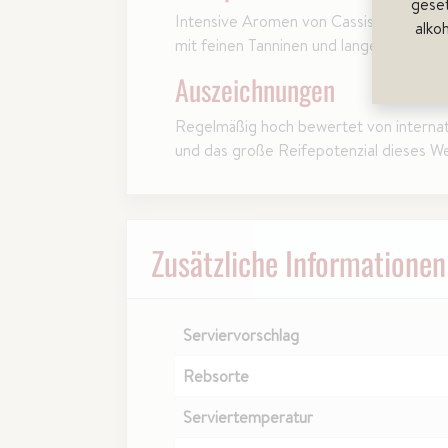
gese
Intensive Aromen von Cassis, dunklen Be
alko
mit feinen Tanninen und langem, harm
Auszeichnungen
Regelmäßig hoch bewertet von internati
und das große Reifepotenzial dieses We
Zusätzliche Informationen
Serviervorschlag
Rebsorte
Serviertemperatur