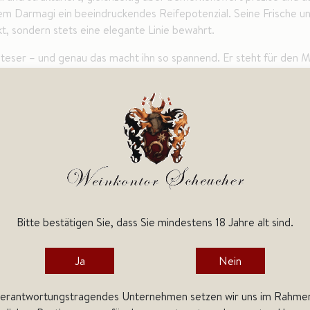
dem Darmagi ein beeindruckendes Reifepotenzial. Seine Frische un
rkt, sondern stets eine elegante Linie bewahrt.
teser – und genau das macht ihn so spannend. Er steht für den Mu
 zu verleugnen. Jeder Jahrgang spiegelt sowohl die klimatischen
inberg und Keller wider.
ür besondere Anlässe und anspruchsvolle Genießer. Mit zunehmen
und erdige Noten, die seine Komplexität weiter vertiefen. Optimal
n.
t weit mehr als ein Wein – er ist ein Statement. Ein Ausdruck vo
ndschrift von Angelo Gaja auf eindrucksvolle Weise widerspiegelt
Bitte bestätigen Sie, dass Sie mindestens 18 Jahre alt sind.
en Langhe im Piemont. Kalk- und tonhaltige Böden sowie ein g
Ja
Nein
uktur, Finesse und aromatische Tiefe.
verantwortungstragendes Unternehmen setzen wir uns im Rahme