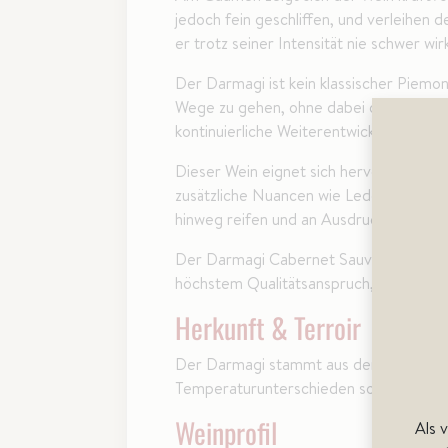
jedoch fein geschliffen, und verleihen 
er trotz seiner Intensität nie schwer wi
Der Darmagi ist kein klassischer Piemon
Wege zu gehen, ohne dabei die Herkunft
kontinuierliche Weiterentwicklung im We
Dieser Wein eignet sich hervorragend f
zusätzliche Nuancen wie Leder, Trüffel 
hinweg reifen und an Ausdruck gewinne
Der Darmagi Cabernet Sauvignon ist somi
höchstem Qualitätsanspruch, der die Ha
Herkunft & Terroir
Der Darmagi stammt aus der renommiert
Temperaturunterschieden sorgen für Str
Weinprofil
Als 