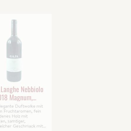
 Langhe Nebbiolo
018 Magnum,
 Gaja
legante Duftwolke mit
gen Fruchtaromen, fein
denes Holz mit
ten, samtiger,
reicher Geschmack mit
enen Tanninen