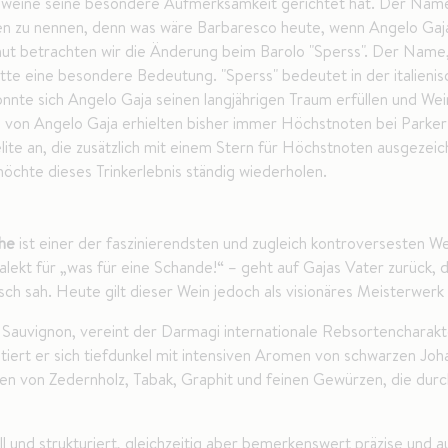
eine seine besondere Aufmerksamkeit gerichtet hat. Der Name G
 zu nennen, denn was wäre Barbaresco heute, wenn Angelo Gaja n
 betrachten wir die Änderung beim Barolo "Sperss". Der Name, d
tte eine besondere Bedeutung. "Sperss" bedeutet in der italieni
nte sich Angelo Gaja seinen langjährigen Traum erfüllen und Wei
e von Angelo Gaja erhielten bisher immer Höchstnoten bei Parke
lite an, die zusätzlich mit einem Stern für Höchstnoten ausgeze
möchte dieses Trinkerlebnis ständig wiederholen.
he
ist einer der faszinierendsten und zugleich kontroversesten 
kt für „was für eine Schande!“ – geht auf Gajas Vater zurück, de
isch sah. Heute gilt dieser Wein jedoch als visionäres Meisterwer
Sauvignon, vereint der Darmagi internationale Rebsortencharakt
tiert er sich tiefdunkel mit intensiven Aromen von schwarzen J
 von Zedernholz, Tabak, Graphit und feinen Gewürzen, die durch
 und strukturiert, gleichzeitig aber bemerkenswert präzise und a