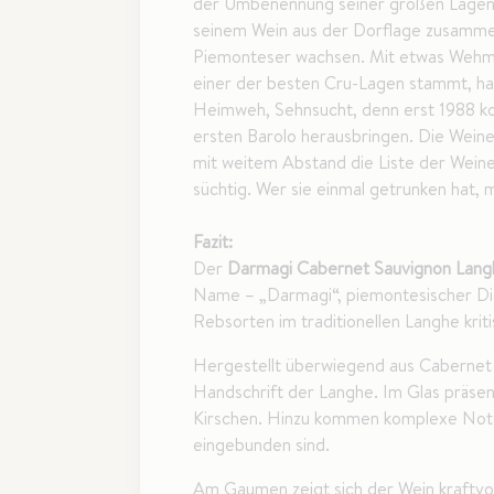
der Umbenennung seiner großen Lagenw
seinem Wein aus der Dorflage zusammen
Piemonteser wachsen. Mit etwas Wehmut
einer der besten Cru-Lagen stammt, ha
Heimweh, Sehnsucht, denn erst 1988 kon
ersten Barolo herausbringen. Die Wein
mit weitem Abstand die Liste der Weine
süchtig. Wer sie einmal getrunken hat, 
Fazit:
Der
Darmagi Cabernet Sauvignon Lang
Name – „Darmagi“, piemontesischer Diale
Rebsorten im traditionellen Langhe krit
Hergestellt überwiegend aus Cabernet 
Handschrift der Langhe. Im Glas präsen
Kirschen. Hinzu kommen komplexe Noten
eingebunden sind.
Am Gaumen zeigt sich der Wein kraftvoll