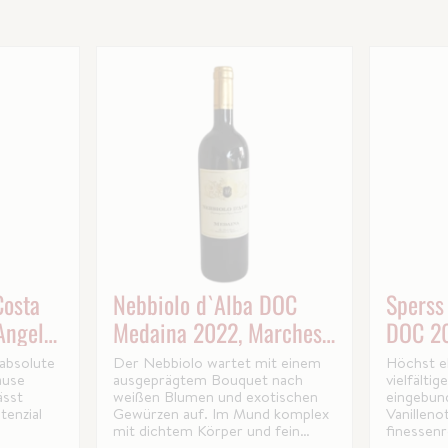
Costa
Nebbiolo d`Alba DOC
Sperss
Angelo
Medaina 2022, Marchesi
DOC 2
di Barolo
Angelo
 absolute
Der Nebbiolo wartet mit einem
Höchst e
ause
ausgeprägtem Bouquet nach
vielfälti
ässt
weißen Blumen und exotischen
eingebun
tenzial
Gewürzen auf. Im Mund komplex
Vanilleno
mit dichtem Körper und fein
finessen
hnen.
ausgewogener
ausgewog