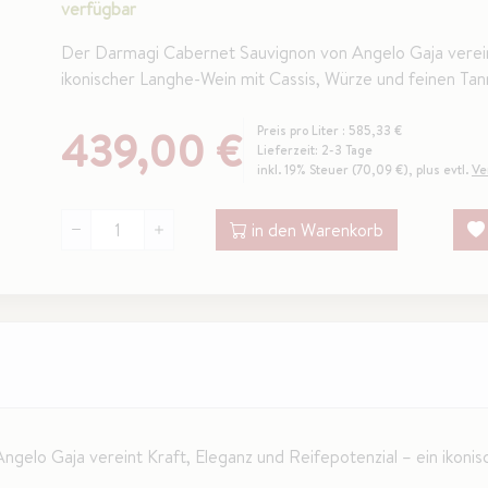
verfügbar
Der Darmagi Cabernet Sauvignon von Angelo Gaja vereint
ikonischer Langhe-Wein mit Cassis, Würze und feinen Tan
439,00 €
Preis pro Liter : 585,33 €
Lieferzeit: 2-3 Tage
inkl. 19% Steuer (70,09 €), plus evtl.
Ve
in den Warenkorb
elo Gaja vereint Kraft, Eleganz und Reifepotenzial – ein ikoni