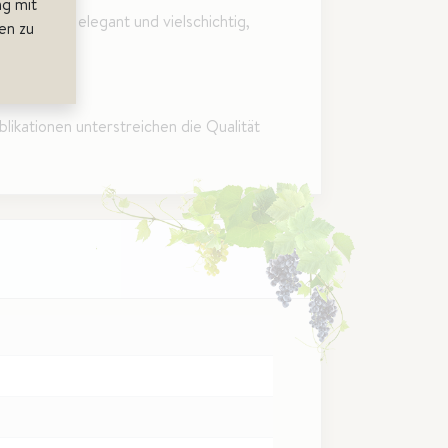
g mit
raftvoll, elegant und vielschichtig,
en zu
ikationen unterstreichen die Qualität