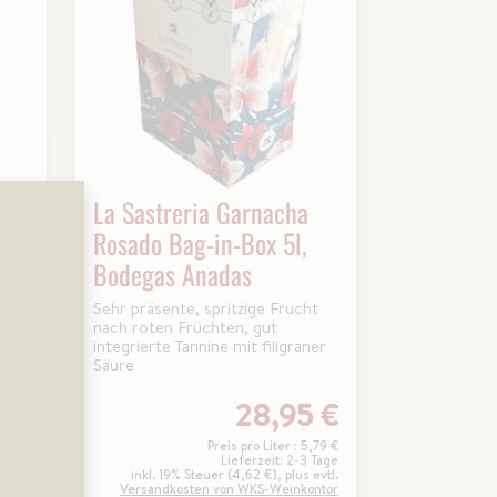
La Sastreria Garnacha
Rosado Bag-in-Box 5l,
Bodegas Anadas
ter
Sehr präsente, spritzige Frucht
nach roten Früchten, gut
mack
integrierte Tannine mit filigraner
Säure
5 €
28,95 €
3,26 €
Preis pro Liter : 5,79 €
 Tage
Lieferzeit: 2-3 Tage
 evtl.
inkl. 19% Steuer (4,62 €), plus evtl.
ontor
Versandkosten von WKS-Weinkontor