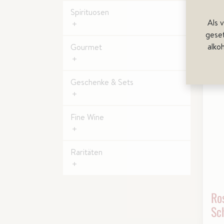
Spirituosen
Als 
gese
alko
Gourmet
Geschenke & Sets
Fine Wine
Raritäten
Ro
Sc