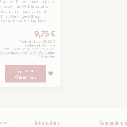
Bouquet Feine Nuancen nach
beeren und Wild-Kräutern.
Gaumen mineralisch und
ch, schlank, geradlinig.
licher Rosé für alle Tage.
9,75 €
Preis pro Liter : 13,00 €
Lieferzeit: 2-3 Tage
inkl. 19% Steuer (1,56 €), plus evtl.
Versandkosten von WKS-Weinkontor
Scheucher
in den
Warenkorb
Information
Kundenberei
durch