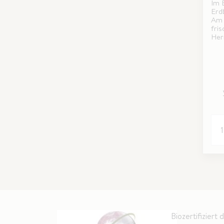
Im 
Erd
Am 
fris
Herr
Biozertifiziert 