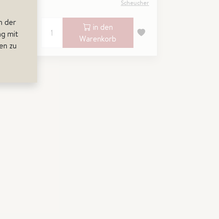
ucher
Scheucher
n der
in den
g mit
Warenkorb
en zu