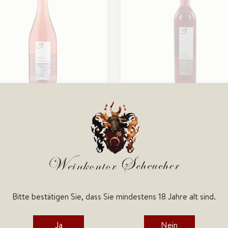
ckenfrizzante,
Heckenwein, Weingut
ingut Scheucher
Scheucher
Gaumen ausgeprägte,
Reintönig mit intensivem
liche Aromen von Erdbeeren,
Walderdbeerduft und prägnan
i und Zitronen, einngebettet
Säure. Der Klassiker mit dem
einer harmonischer
aussergewöhnlichem Gesch
restruktur
11,95 €
9,9
Bitte bestätigen Sie, dass Sie mindestens 18 Jahre alt sind.
Preis pro Liter : 15,93 €
Preis pro Liter : 1
Lieferzeit: 2-3 Tage
Lieferzeit: 2-3
inkl. 19% Steuer (1,91 €), plus evtl.
inkl. 19% Steuer (1,59 €), plus
Ja
Nein
Versandkosten von WKS-Weinkontor
Versandkosten von WKS-Weink