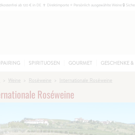
kostenfrei ab 120 € in DE 🍷 Direktimporte ⭐ Persönlich ausgewählte Weine 🔒 Siche
PAIRING
SPIRITUOSEN
GOURMET
GESCHENKE & 
e
Weine
Roséweine
Internationale Roséweine
ernationale Roséweine