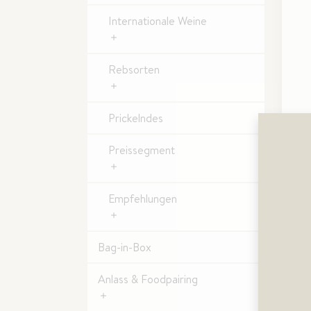
Internationale Weine
Rebsorten
Prickelndes
He
We
Preissegment
Am 
süß
Kiw
Empfehlungen
in 
Säu
Bag-in-Box
Anlass & Foodpairing