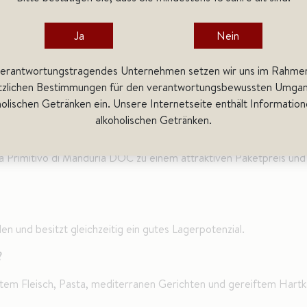
Ja
Nein
verantwortungstragendes Unternehmen setzen wir uns im Rahme
tzlichen Bestimmungen für den verantwortungsbewussten Umgan
holischen Getränken ein. Unsere Internetseite enthält Information
alkoholischen Getränken.
ket?
ra Primitivo di Manduria DOC zu einem attraktiven Paketpreis und
n und besitzt gleichzeitig ein gutes Lagerpotenzial.
?
ltem Fleisch, Pasta, mediterranen Gerichten und gereiftem Hartk