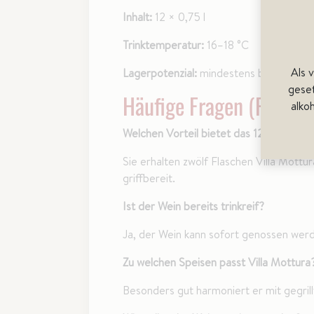
Inhalt:
12 × 0,75 l
Trinktemperatur:
16–18 °C
Als 
Lagerpotenzial:
mindestens bis 2028
gese
Häufige Fragen (FAQ)
alko
Welchen Vorteil bietet das 12er Sparpa
Sie erhalten zwölf Flaschen Villa Mottu
griffbereit.
Ist der Wein bereits trinkreif?
Ja, der Wein kann sofort genossen werde
Zu welchen Speisen passt Villa Mottura
Besonders gut harmoniert er mit gegril