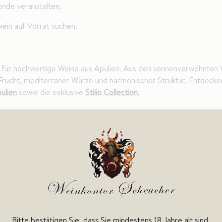
ende veranstalten.
twein auf Vorrat suchen.
27 für hochwertige Weine aus Apulien. Aus den sonnenverwöhnten
 Frucht, mediterraner Würze und harmonischer Struktur. Entdeck
ulien
sowie die exklusive
Stilio Collection
.
DOC
Bitte bestätigen Sie, dass Sie mindestens 18 Jahre alt sind.