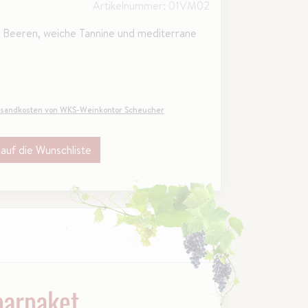
Artikelnummer: 01VM02
er Beeren, weiche Tannine und mediterrane
sandkosten von WKS-Weinkontor Scheucher
auf die Wunschliste
parpaket