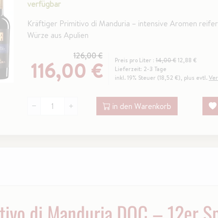
verfügbar
Kräftiger Primitivo di Manduria – intensive Aromen reif
Würze aus Apulien
126,00 €
Preis pro Liter :
14,00 €
12,88 €
116,00 €
Lieferzeit: 2-3 Tage
inkl. 19% Steuer (18,52 €), plus evtl.
Ver
in den Warenkorb
itivo di Manduria DOC – 12er S