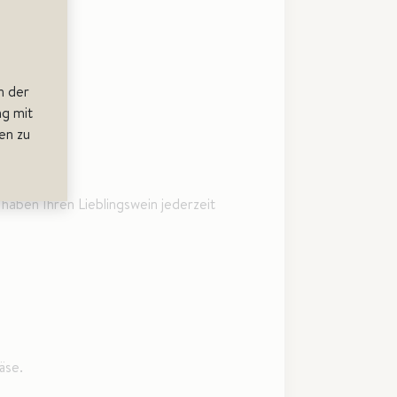
n der
g mit
en zu
 haben Ihren Lieblingswein jederzeit
äse.