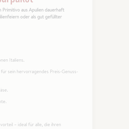
n Primitivo aus Apulien dauerhaft
ienfeiern oder als gut gefüllter
en Italiens.
für sein hervorragendes Preis-Genuss-
Käse.
te.
eil – ideal für alle, die ihren