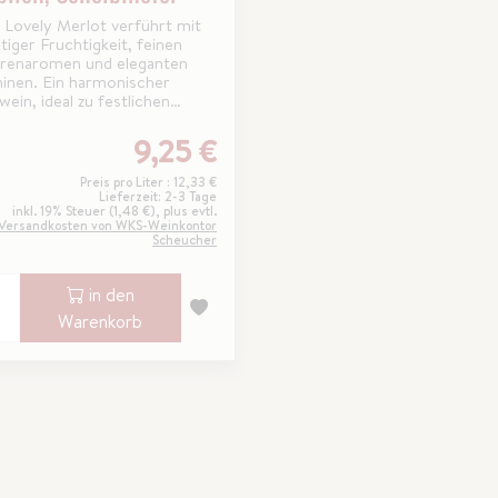
 Lovely Merlot verführt mit
tiger Fruchtigkeit, feinen
renaromen und eleganten
ninen. Ein harmonischer
ein, ideal zu festlichen
ichten
9,25 €
Preis pro Liter : 12,33 €
Lieferzeit: 2-3 Tage
inkl. 19% Steuer (1,48 €), plus evtl.
Versandkosten von WKS-Weinkontor
Scheucher
in den
Warenkorb