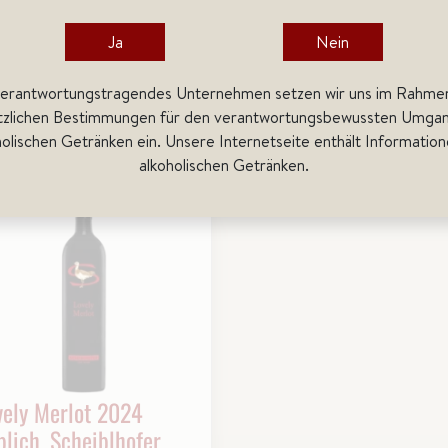
Versandkosten von WKS-Weinkontor
Versandkosten von WKS-Weink
Scheucher
Sche
Ja
Nein
in den
in den
verantwortungstragendes Unternehmen setzen wir uns im Rahme
Warenkorb
Warenkorb
tzlichen Bestimmungen für den verantwortungsbewussten Umgan
holischen Getränken ein. Unsere Internetseite enthält Information
alkoholischen Getränken.
vely Merlot 2024
blich, Scheiblhofer