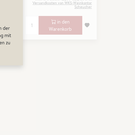
ontor
Versandkosten von WKS-Weinkontor
ucher
Scheucher
in den
n der
Warenkorb
g mit
en zu