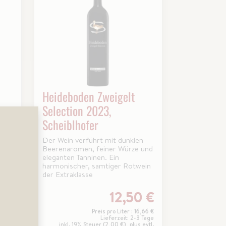
Heideboden Zweigelt
Selection 2023,
Scheiblhofer
Der Wein verführt mit dunklen
Beerenaromen, feiner Würze und
d
eleganten Tanninen. Ein
harmonischer, samtiger Rotwein
der Extraklasse
5 €
12,50 €
2,33 €
Preis pro Liter : 16,66 €
 Tage
Lieferzeit: 2-3 Tage
 evtl.
inkl. 19% Steuer (2,00 €), plus evtl.