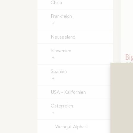
China
Frankreich
Neuseeland
Slowenien
Bi
20
Spanien
Mit
und
Bee
dez
USA - Kalifornien
die
Ele
Str
Österreich
Weingut Alphart