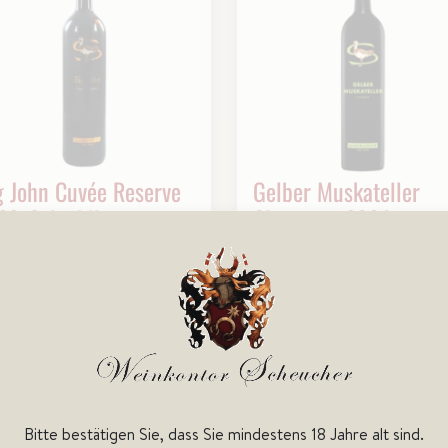
g John Cuvée Reserve
Gelber Muskateller
23, Scheiblhofer
Classic tr. 2024,
Scheiblhofer
 ihrer tiefen, opulenten Farbe
 einem Bouquet reifer
Ein aromatischer Gelber
ren, fein gewürzt mit
Muskateller mit feinen Noten
enten Holztönen, besticht
von Holunderblüte, Zitrus un
se Cuvée durch kraftvolle
frischen Kräutern. Lebendige
ganz und harmonische
Säure, klare Struktur
uktur
17,35 €
9,2
Preis pro Liter : 23,13 €
Preis pro Liter : 1
Bitte bestätigen Sie, dass Sie mindestens 18 Jahre alt sind.
Lieferzeit: 2-3 Tage
Lieferzeit: 2-3
inkl. 19% Steuer (2,77 €), plus evtl.
inkl. 19% Steuer (1,48 €), plus