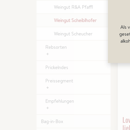
Weingut R&A Pfaffl
Weingut Scheiblhofer
Als 
Weingut Scheucher
gese
alko
Rebsorten
Prickelndes
Preissegment
Empfehlungen
Lo
Bag-in-Box
lie