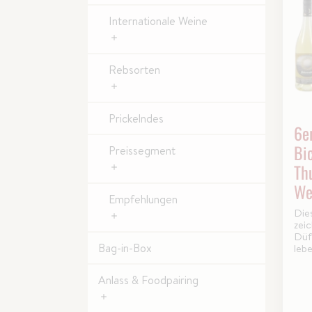
Internationale Weine
Rebsorten
Prickelndes
6e
Bi
Preissegment
Th
We
Empfehlungen
Die
zei
Düf
Bag-in-Box
leb
Anlass & Foodpairing