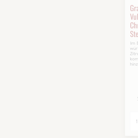
Gr
Vu
Ch
St
Im 
wür
Zit
kom
hin