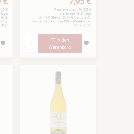
 €
7,95 €
9,06 €
Preis pro Liter : 10,60 €
 Tage
Lieferzeit: 2-3 Tage
 evtl.
inkl. 19% Steuer (1,27 €), plus evtl.
ontor
Versandkosten von WKS-Weinkontor
ucher
Scheucher
in den
Warenkorb