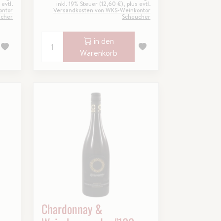
 evtl.
inkl. 19% Steuer (12,60 €), plus evtl.
ontor
Versandkosten von WKS-Weinkontor
ucher
Scheucher
in den
Warenkorb
Chardonnay &