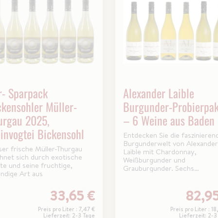
r- Sparpack
Alexander Laible
ckensohler Müller-
Burgunder-Probierpak
urgau 2025,
– 6 Weine aus Baden
invogtei Bickensohl
Entdecken Sie die faszinieren
Burgunderwelt von Alexander
ser frische Müller-Thurgau
Laible mit Chardonnay,
chnet sich durch exotische
Weißburgunder und
te und seine fruchtige,
Grauburgunder. Sechs
endige Art aus
charakterstarke Weine aus B
für Genießer und
33,65 €
82,95
Burgunderliebhaber.
Preis pro Liter : 7,47 €
Preis pro Liter : 1
Lieferzeit: 2-3 Tage
Lieferzeit: 2-3