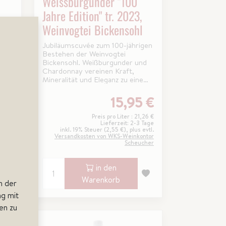
Weissburgunder "100
Jahre Edition" tr. 2023,
Weinvogtei Bickensohl
mit
Jubiläumscuvée zum 100-jährigen
Bestehen der Weinvogtei
Bickensohl. Weißburgunder und
Chardonnay vereinen Kraft,
Mineralität und Eleganz zu einem
außergewöhnlichen
Burgunderwein.
 €
15,95 €
6,90 €
Preis pro Liter : 21,26 €
 Tage
Lieferzeit: 2-3 Tage
 evtl.
inkl. 19% Steuer (2,55 €), plus evtl.
ontor
Versandkosten von WKS-Weinkontor
ucher
Scheucher
in den
Warenkorb
n der
g mit
en zu