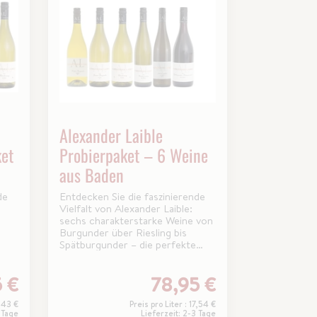
Alexander Laible
et
Probierpaket – 6 Weine
aus Baden
de
Entdecken Sie die faszinierende
Vielfalt von Alexander Laible:
sechs charakterstarke Weine von
Burgunder über Riesling bis
Spätburgunder – die perfekte
aden
Weinreise durch die Ortenau.
 €
78,95 €
8,43 €
Preis pro Liter : 17,54 €
 Tage
Lieferzeit: 2-3 Tage