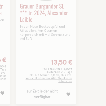
r.
Grauer Burgunder SL
e
*** tr. 2024, Alexander
Laible
fen
In der Nase Boskopapfel und
Mirabellen. Am Gaumen
körperreich mit viel Schmelz und
viel Saft
5 €
13,50 €
7,00 €
Preis pro Liter : 18,00 €
 Tage
Lieferzeit: 2-3 Tage
 evtl.
inkl. 19% Steuer (2,15 €), plus evtl.
ontor
Versandkosten von WKS-Weinkontor
ucher
Scheucher
zur Zeit leider nicht
verfügbar