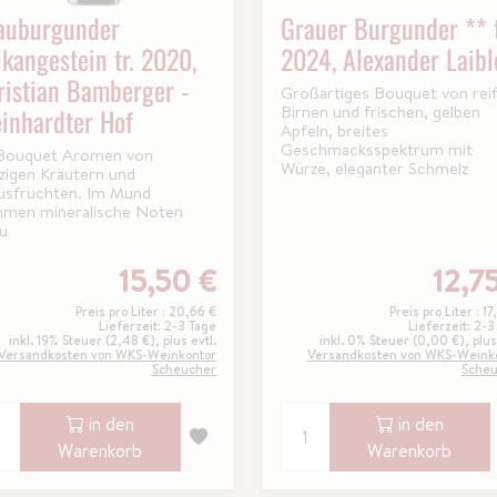
auburgunder
Grauer Burgunder ** t
lkangestein tr. 2020,
2024, Alexander Laibl
ristian Bamberger -
Großartiges Bouquet von rei
Birnen und frischen, gelben
einhardter Hof
Äpfeln, breites
Geschmacksspektrum mit
Bouquet Aromen von
Würze, eleganter Schmelz
zigen Kräutern und
rusfrüchten. Im Mund
men mineralische Noten
zu
15,50 €
12,7
Preis pro Liter : 20,66 €
Preis pro Liter : 1
Lieferzeit: 2-3 Tage
Lieferzeit: 2-3
inkl. 19% Steuer (2,48 €), plus evtl.
inkl. 0% Steuer (0,00 €), plus
Versandkosten von WKS-Weinkontor
Versandkosten von WKS-Weink
Scheucher
Sche
in den
in den
Warenkorb
Warenkorb