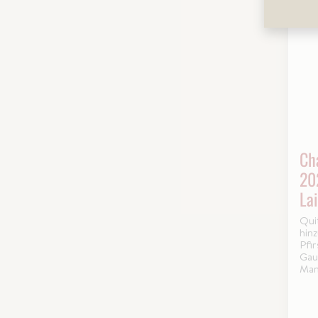
Ch
20
La
Qui
hin
Pfi
Gau
Man